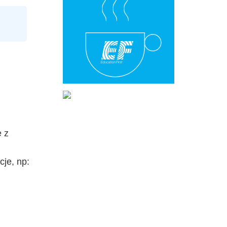
e z
je, np: