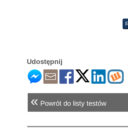
Udostępnij
«
Powrót do listy testów