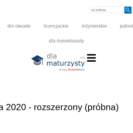
dni otwarte
licencjackie
inżynierskie
jednol
dla ósmoklasisty
ra 2020 - rozszerzony (próbna)