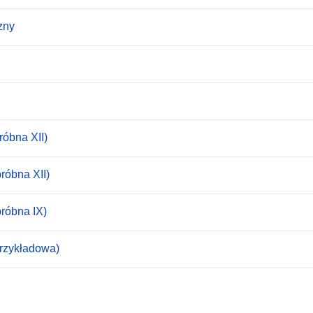
zny
róbna XII)
róbna XII)
próbna IX)
przykładowa)