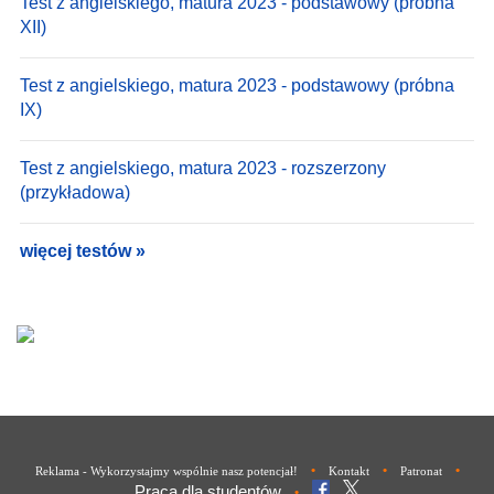
Test z angielskiego, matura 2023 - podstawowy (próbna
XII)
Test z angielskiego, matura 2023 - podstawowy (próbna
IX)
Test z angielskiego, matura 2023 - rozszerzony
(przykładowa)
więcej testów »
•
•
•
Reklama - Wykorzystajmy wspólnie nasz potencjał!
Kontakt
Patronat
Praca dla studentów
•