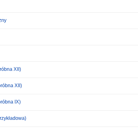
zny
róbna XII)
róbna XII)
próbna IX)
przykładowa)