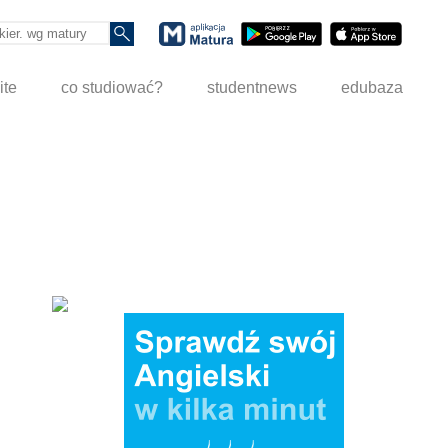
ite
co studiować?
studentnews
edubaza