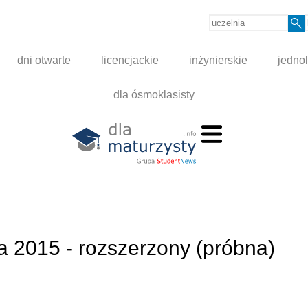
dni otwarte
licencjackie
inżynierskie
jednol
dla ósmoklasisty
ra 2015 - rozszerzony (próbna)