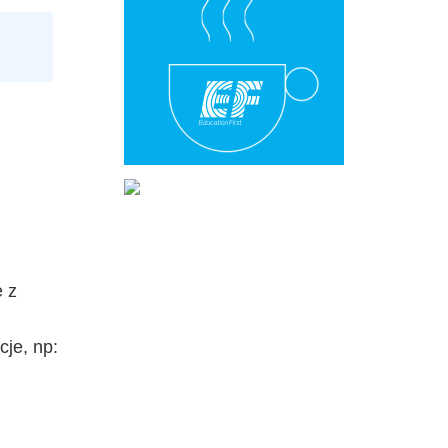
e z
je, np: