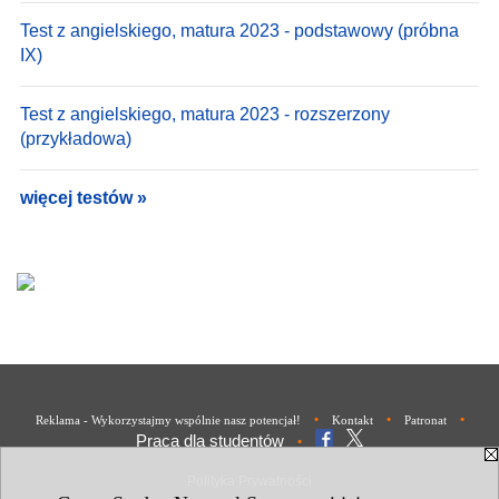
Test z angielskiego, matura 2023 - podstawowy (próbna
IX)
Test z angielskiego, matura 2023 - rozszerzony
(przykładowa)
więcej testów »
•
•
•
Reklama - Wykorzystajmy wspólnie nasz potencjał!
Kontakt
Patronat
Praca dla studentów
•
Polityka Prywatności