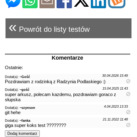
«
Powrót do listy testów
Komentarze
Ostatnie:
30.04.2026 15:49
Dodał(a):
~Gość
Pozdrawiam z rodzinką z Radzynia Podlaskiego :)
15.04.2025 11:43
Dodał(a):
~gość
super arkusz, polecam kazdemu, pozdrawiam goraco z
słupska
4.04.2023 13:33
Dodał(a):
~szynson
git hehe
21.11.2022 11:48
Dodał(a):
~fanka
giga super koks test ????????