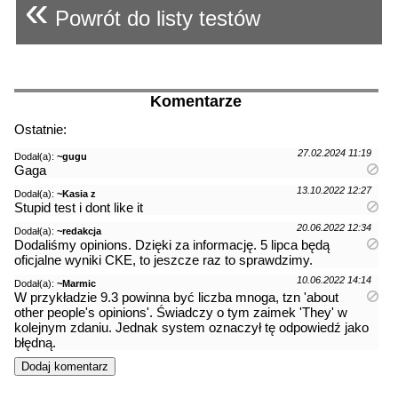
«
Powrót do listy testów
Komentarze
Ostatnie:
27.02.2024 11:19
Dodał(a):
~gugu
Gaga
13.10.2022 12:27
Dodał(a):
~Kasia z
Stupid test i dont like it
20.06.2022 12:34
Dodał(a):
~redakcja
Dodaliśmy opinions. Dzięki za informację. 5 lipca będą
oficjalne wyniki CKE, to jeszcze raz to sprawdzimy.
10.06.2022 14:14
Dodał(a):
~Marmic
W przykładzie 9.3 powinna być liczba mnoga, tzn 'about
other people's opinions'. Świadczy o tym zaimek 'They' w
kolejnym zdaniu. Jednak system oznaczył tę odpowiedź jako
błędną.