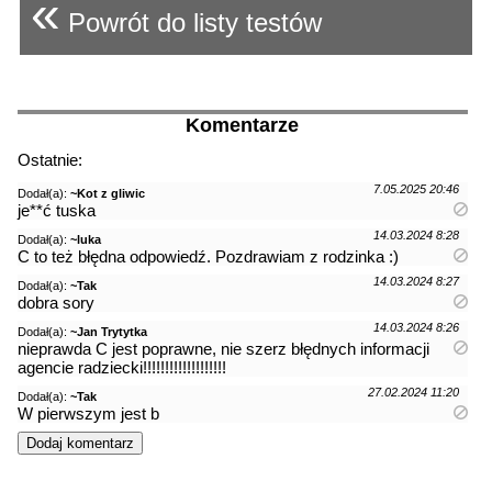
«
Powrót do listy testów
Komentarze
Ostatnie:
7.05.2025 20:46
Dodał(a):
~Kot z gliwic
je**ć tuska
14.03.2024 8:28
Dodał(a):
~luka
C to też błędna odpowiedź. Pozdrawiam z rodzinka :)
14.03.2024 8:27
Dodał(a):
~Tak
dobra sory
14.03.2024 8:26
Dodał(a):
~Jan Trytytka
nieprawda C jest poprawne, nie szerz błędnych informacji
agencie radziecki!!!!!!!!!!!!!!!!!!!
27.02.2024 11:20
Dodał(a):
~Tak
W pierwszym jest b